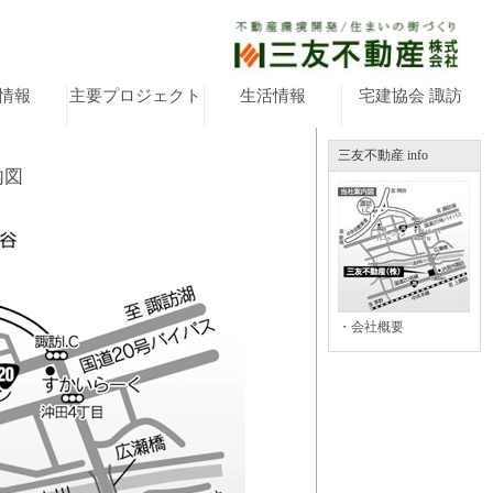
情報
主要プロジェクト
生活情報
宅建協会 諏訪
三友不動産 info
内図
・会社概要